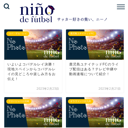
コパ・デル・レイ
鹿児島ユナイテッドFC
いよいよコパデルレイ決勝！
鹿児島ユナイテッドFCのライ
現地スペインからコパデルレ
ブ配信はある？テレビ中継や
イの見どころや楽しみ方をお
動画速報について紹介！
伝え！
2023年2月23日
2023年2月21日
テゲバジャーロ宮崎
ギラヴァンツ北九州