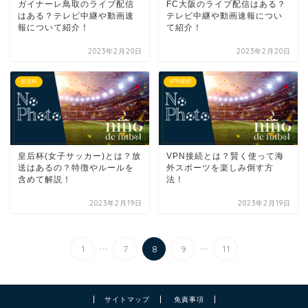
ガイナーレ鳥取のライブ配信
FC大阪のライブ配信はある？
はある？テレビ中継や動画速
テレビ中継や動画速報につい
報について紹介！
て紹介！
2023年2月20日
2023年2月20日
皇后杯
VPN接続
皇后杯(女子サッカー)とは？放
VPN接続とは？賢く使って海
送はあるの？特徴やルールを
外スポーツを楽しみ倒す方
含めて解説！
法！
2023年2月19日
2023年2月19日
...
...
1
7
8
9
11
サイトマップ
免責事項